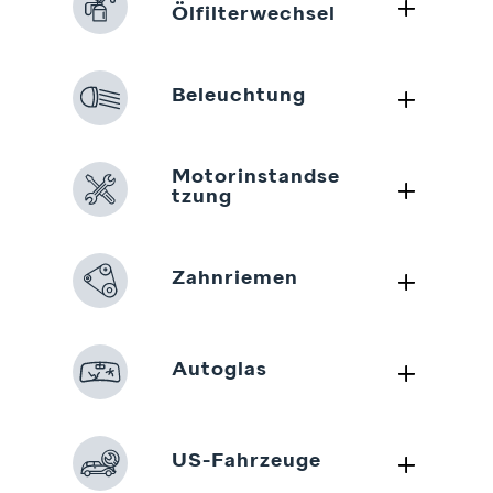
L
Ölfilterwechsel
L
Beleuchtung
Motorinstandse
L
tzung
L
Zahnriemen
L
Autoglas
L
US-Fahrzeuge