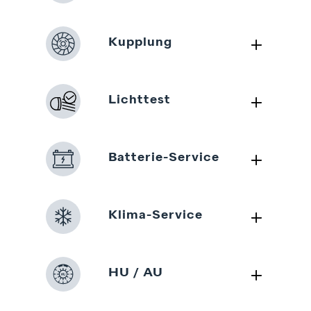
L
Kupplung
L
Lichttest
L
Batterie-Service
L
Klima-Service
L
HU / AU