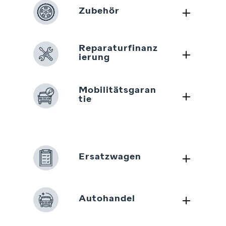
L
Zubehör
Reparaturfinanz
L
ierung
Mobilitätsgaran
L
tie
L
Ersatzwagen
L
Autohandel