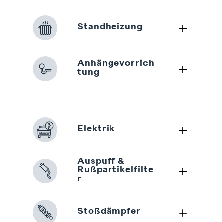
L
Standheizung
Anhängevorrich
L
tung
L
Elektrik
Auspuff &
L
Rußpartikelfilte
r
L
Stoßdämpfer